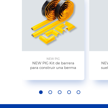
NEW PIG
NEW PIG Kit de barrera
NEW
para construir una berma
suel