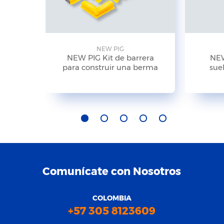
NEW PIG
NEW PIG Kit de barrera
NEW
para construir una berma
suel
Comunícate con Nosotros
COLOMBIA
+57 305 8123609