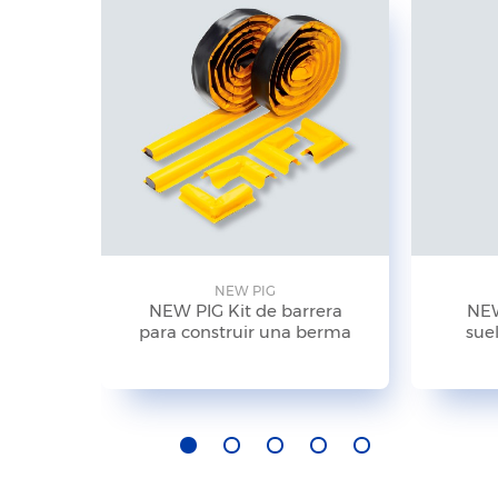
NEW PIG
NEW PIG Kit de barrera
NEW
para construir una berma
suel