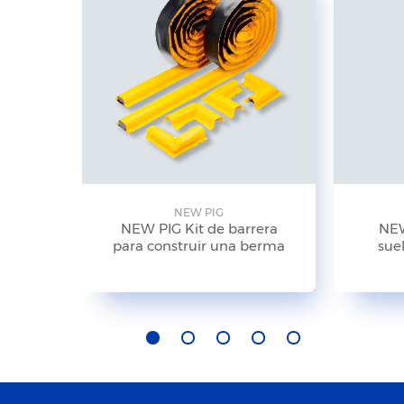
NEW PIG
NEW PIG Kit de barrera
NEW
para construir una berma
suel