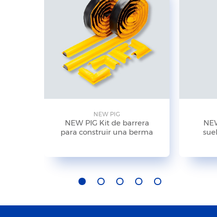
NEW PIG
NEW PIG Kit de barrera
NEW
para construir una berma
suel