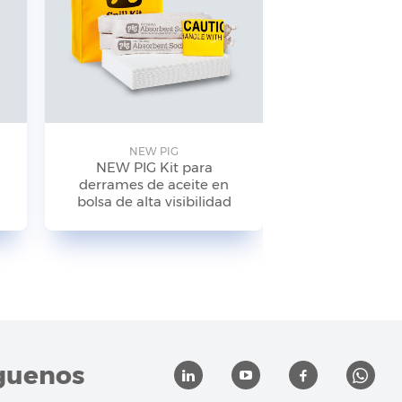
NEW PIG
NEW P
NEW PIG Kit para
NEW PIG
derrames de aceite en
antiderrames
bolsa de alta visibilidad
de alta visibi
KIT24
guenos