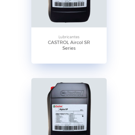
Lubricantes
CASTROL Aircol SR
Series