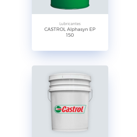
Lubricantes
CASTROL Alphasyn EP
150