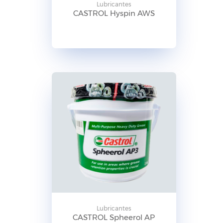
Lubricantes
CASTROL Hyspin AWS
Lubricantes
CASTROL Spheerol AP