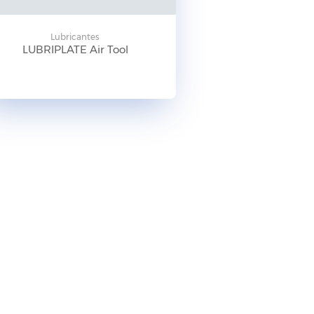
Lubricantes
LUBRIPLATE Air Tool