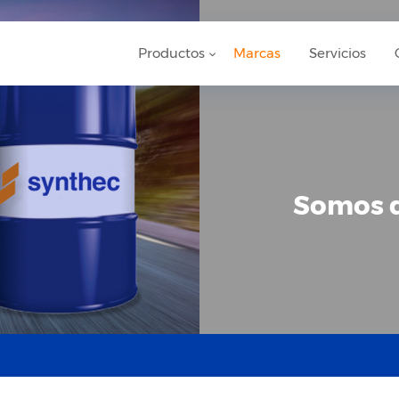
Productos
Marcas
Servicios
Somos d