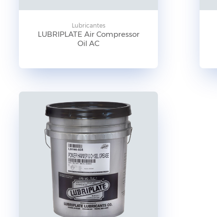
Lubricantes
LUBRIPLATE Air Compressor
Oil AC