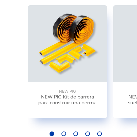
NEW PIG
NEW PIG Kit de barrera
NEW
para construir una berma
suel