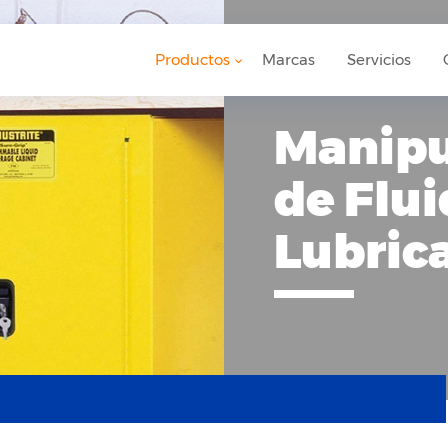
Productos
Marcas
Servicios
Manipu
de Flui
Lubric