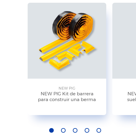
NEW PIG
NEW PIG Kit de barrera
NEW
para construir una berma
suel