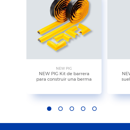
NEW PIG
NEW PIG Kit de barrera
NEW
para construir una berma
suel