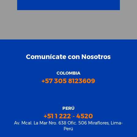
Comunícate con Nosotros
COLOMBIA
+57 305 8123609
PERÚ
+51 1 222 - 4520
Av. Mcal. La Mar Nro. 638 Ofic. 506 Miraflores, Lima-
Perú