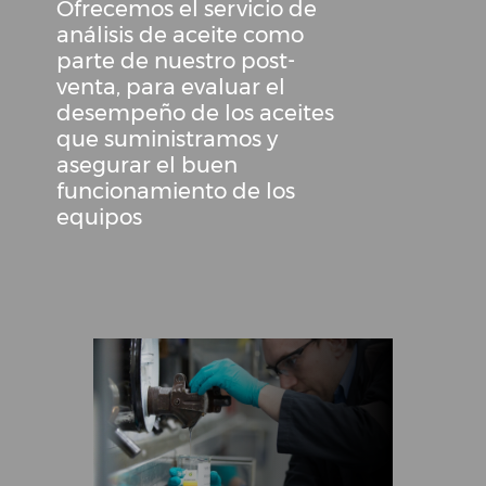
Ofrecemos el servicio de
análisis de aceite como
parte de nuestro post-
venta, para evaluar el
desempeño de los aceites
que suministramos y
asegurar el buen
funcionamiento de los
equipos