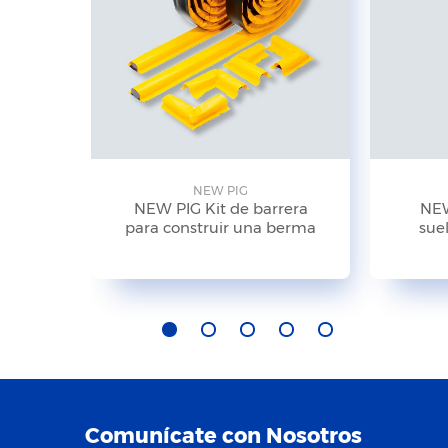
NEW PIG
NEW PIG Kit de barrera
NEW
para construir una berma
suel
Comunícate con Nosotros