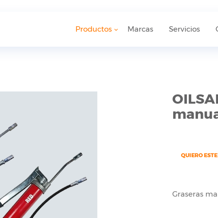
Productos
Marcas
Servicios
OILSA
manua
QUIERO EST
Graseras man