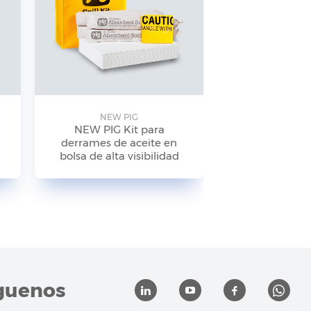
NEW PIG
NEW P
NEW PIG Kit para
NEW PIG
derrames de aceite en
antiderrames
bolsa de alta visibilidad
de alta visibi
KIT24
guenos