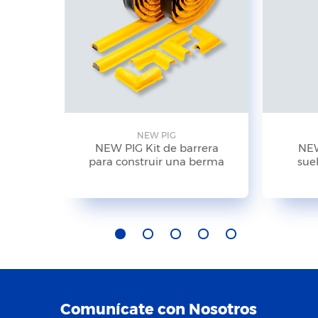
NEW PIG
NEW PIG Kit de barrera
NEW
para construir una berma
suel
Comunícate con Nosotros