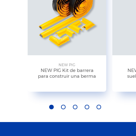
NEW PIG
NEW PIG Kit de barrera
NEW
para construir una berma
suel