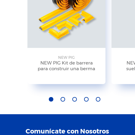
NEW PIG
NEW PIG Kit de barrera
NEW
para construir una berma
suel
Comunícate con Nosotros