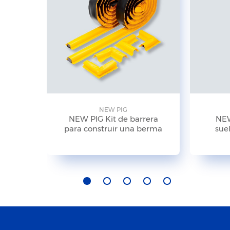
NEW PIG
NEW PIG Kit de barrera
NEW
para construir una berma
suel