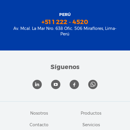
PERÚ
+51 1 222 - 4520
Av. Mcal. La Mar Nro. 638 Ofic. 506 Miraflores, Lima-
Perú
Síguenos
Nosotros
Productos
Contacto
Servicios