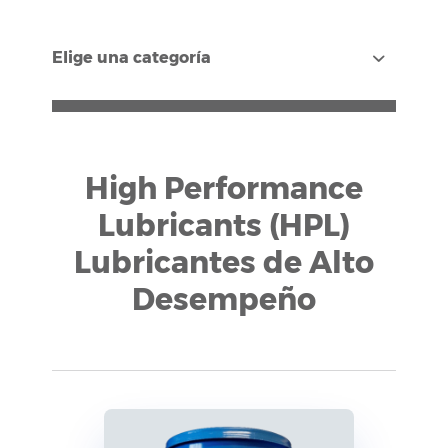
Elige una categoría
High Performance
Lubricants (HPL)
Lubricantes de Alto
Desempeño