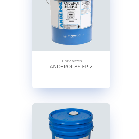
Lubricantes
ANDEROL 86 EP-2