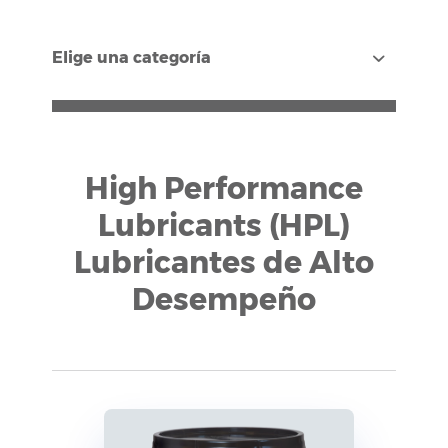
Elige una categoría
High Performance
Lubricants (HPL)
Lubricantes de Alto
Desempeño