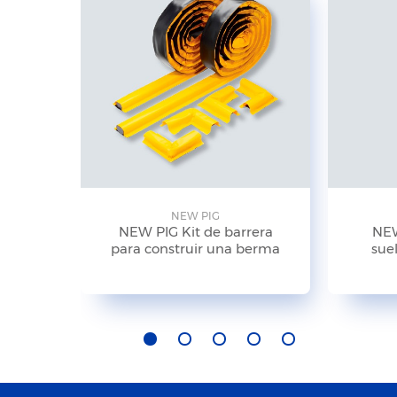
NEW PIG
NEW PIG Kit de barrera
NEW
para construir una berma
suel