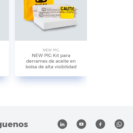
NEW PIG
NEW P
NEW PIG Kit para
NEW PIG
derrames de aceite en
antiderrames
bolsa de alta visibilidad
de alta visibi
KIT24
guenos