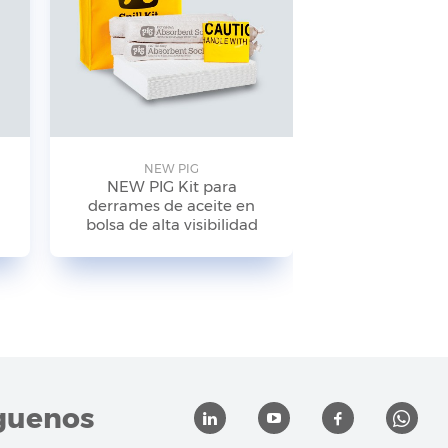
NEW PIG
NEW P
NEW PIG Kit para
NEW PIG
derrames de aceite en
antiderrames
bolsa de alta visibilidad
de alta visibi
KIT24
guenos