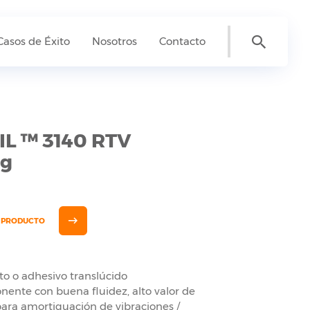
Casos de Éxito
Nosotros
Contacto
L ™ 3140 RTV
ng
E PRODUCTO
o o adhesivo translúcido
nte con buena fluidez, alto valor de
ara amortiguación de vibraciones /