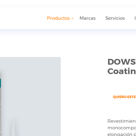
Productos
Marcas
Servicios
DOWSI
Coati
QUIERO EST
Revestimient
monocompone
elongación p