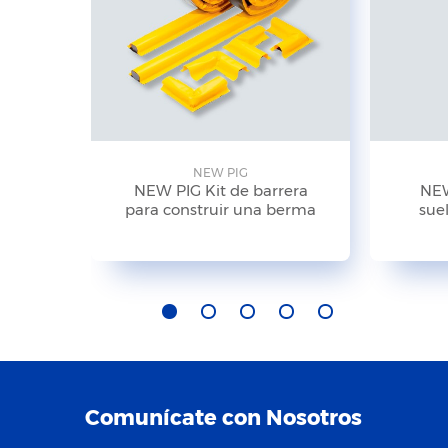
NEW PIG
NEW PIG Kit de barrera
NEW
para construir una berma
suel
Comunícate con Nosotros