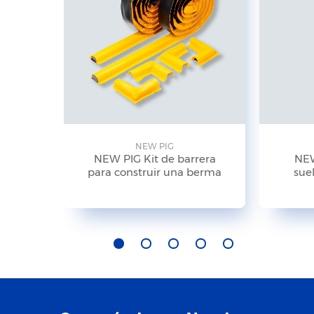
NEW PIG
NEW PIG Kit de barrera
NEW
para construir una berma
suel