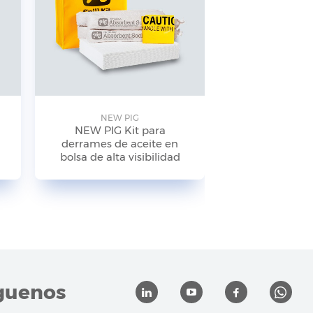
NEW PIG
NEW P
NEW PIG Kit para
NEW PIG
derrames de aceite en
antiderrames
bolsa de alta visibilidad
de alta visibi
KIT24
guenos