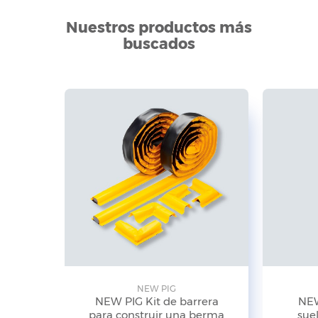
Nuestros productos más
buscados
NEW PIG
NEW PIG Kit de barrera
NEW
para construir una berma
suel