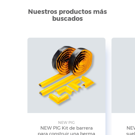
Nuestros productos más
buscados
NEW PIG
NEW PIG Kit de barrera
NEW
para construir una berma
suel