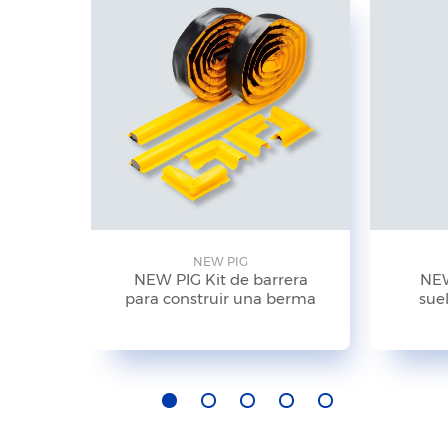
NEW PIG
NEW PIG Kit de barrera
NEW
para construir una berma
suel