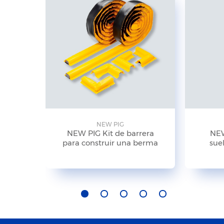
NEW PIG
NEW PIG Kit de barrera
NEW
para construir una berma
suel