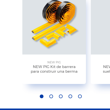
NEW PIG
NEW PIG Kit de barrera
NEW
para construir una berma
suel