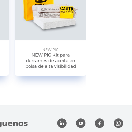
NEW PIG
NEW P
NEW PIG Kit para
NEW PIG
derrames de aceite en
antiderrames
bolsa de alta visibilidad
de alta visibi
KIT24
guenos