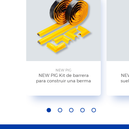
NEW PIG
NEW PIG Kit de barrera
NEW
para construir una berma
suel