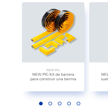
NEW PIG
NEW PIG Kit de barrera
NEW
para construir una berma
suel