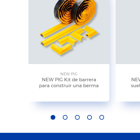
NEW PIG
NEW PIG Kit de barrera
NEW
para construir una berma
suel