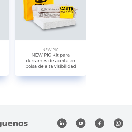
NEW PIG
NEW P
NEW PIG Kit para
NEW PIG
derrames de aceite en
antiderrames
bolsa de alta visibilidad
de alta visibi
KIT24
guenos